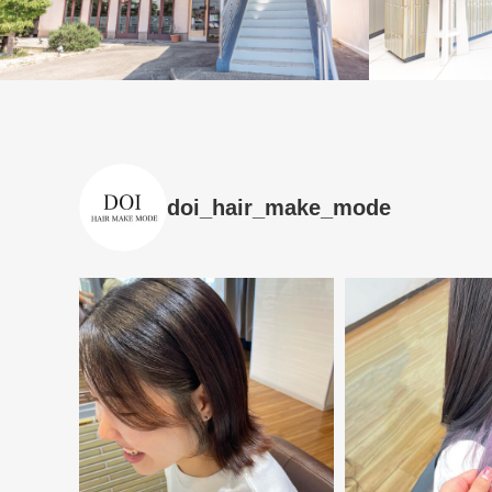
doi_hair_make_mode