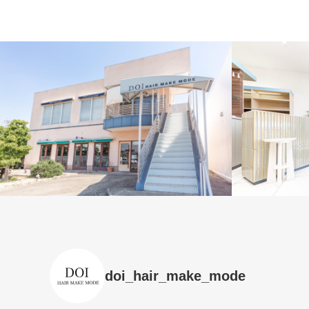
doi_hair_make_mode