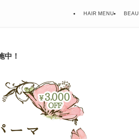
HAIR MENU
BEAU
施中！