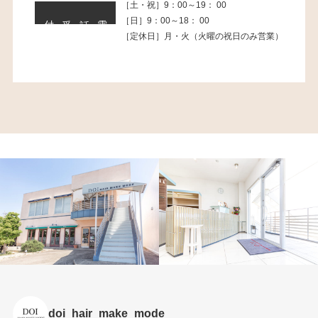
［土・祝］9：00～19： 00
電話受付
［日］9：00～18： 00
［定休日］月・火（火曜の祝日のみ営業）
doi_hair_make_mode